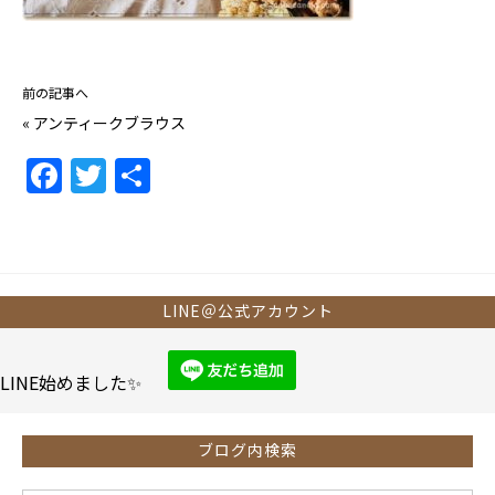
前の記事へ
«
アンティークブラウス
F
T
共
a
w
有
c
itt
e
er
b
LINE＠公式アカウント
o
o
LINE始めました✨
k
ブログ内検索