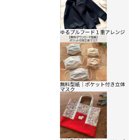
ゆるプルフード１重アレンジ
無料型紙｜ポケット付き立体
マスク