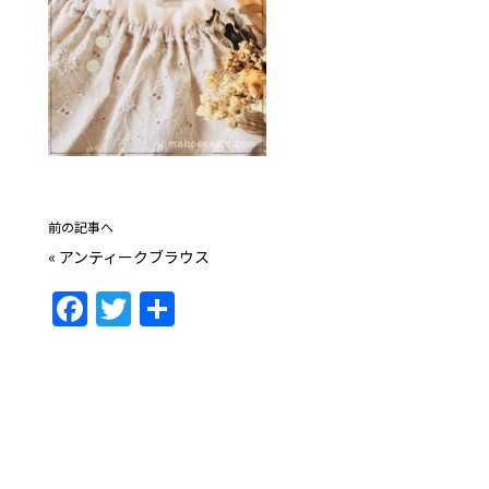
前の記事へ
«
アンティークブラウス
F
T
共
a
w
有
c
itt
e
er
b
o