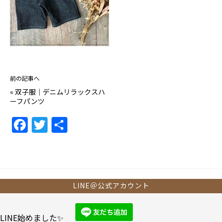
前の記事へ
«
双子服｜デニムリラックスハ
ーフパンツ
F
T
共
a
w
有
c
itt
e
er
b
LINE＠公式アカウント
o
o
LINE始めました✨