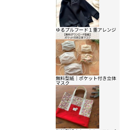
ゆるプルフード１重アレンジ
無料型紙｜ポケット付き立体
マスク