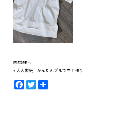
前の記事へ
«
大人型紙｜かんたんプルで白Ｔ作り
F
T
共
a
w
有
c
itt
e
er
b
o