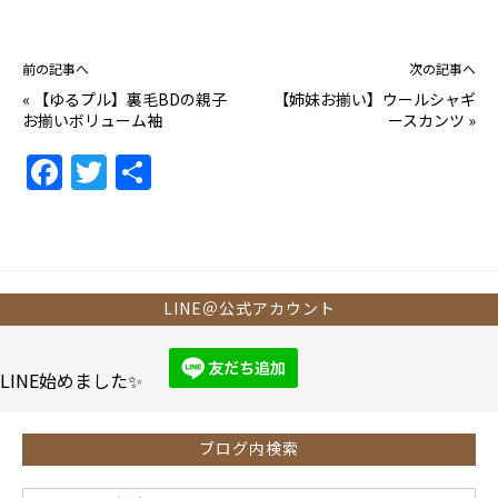
前の記事へ
次の記事へ
«
【ゆるプル】裏毛BDの親子
【姉妹お揃い】ウールシャギ
お揃いボリューム袖
ースカンツ
»
F
T
共
a
w
有
c
itt
e
er
b
LINE＠公式アカウント
o
o
LINE始めました✨
k
ブログ内検索