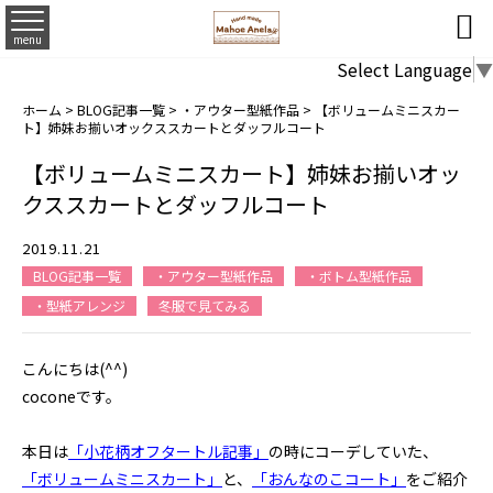

menu
Select Language
▼
ホーム
>
BLOG記事一覧
>
・アウター型紙作品
>
【ボリュームミニスカー
ト】姉妹お揃いオックススカートとダッフルコート
【ボリュームミニスカート】姉妹お揃いオッ
クススカートとダッフルコート
2019.11.21
BLOG記事一覧
・アウター型紙作品
・ボトム型紙作品
・型紙アレンジ
冬服で見てみる
こんにちは(^^)
coconeです。
本日は
「小花柄オフタートル記事」
の時にコーデしていた、
「ボリュームミニスカート」
と、
「おんなのこコート」
をご紹介