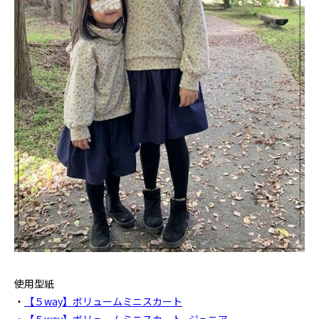
使用型紙
・
【５way】ボリュームミニスカート