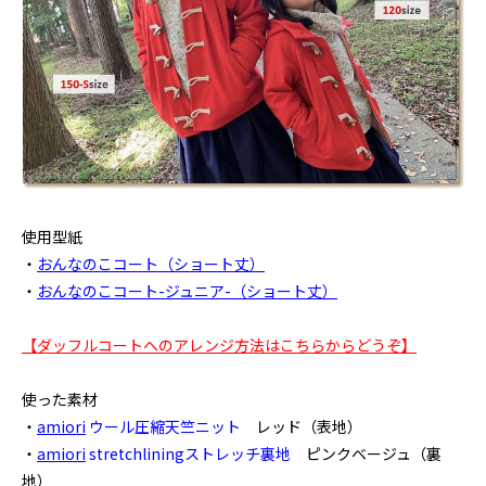
使用型紙
・
おんなのこコート（ショート丈）
・
おんなのこコート-ジュニア-（ショート丈）
【ダッフルコートへのアレンジ方法はこちらからどうぞ】
使った素材
・
amiori
ウール圧縮天竺ニット
レッド（表地）
・
amiori
stretchliningストレッチ裏地
ピンクベージュ（裏
地）