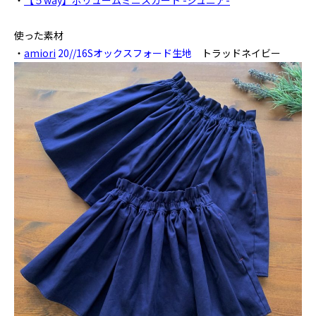
・
【５way】ボリュームミニスカート -ジュニア-
使った素材
・
amiori
20//16Sオックスフォード生地
トラッドネイビー